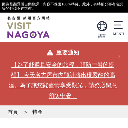
因為是翻譯機自動翻譯，內容不保證100％準確。此外，有時部分專有名詞
等的翻譯不夠準確。
語言
重要通知
【為了舒適且安全的旅程：預防中暑的提
醒】 今天名古屋市內預計將出現嚴酷的高
溫。為了讓您能盡情享受觀光，請務必留意
預防中暑。
首頁
特產