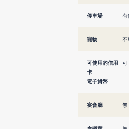
停車場
有
寵物
不
可使用的信用
可
卡
電子貨幣
宴會廳
無
會議室
無