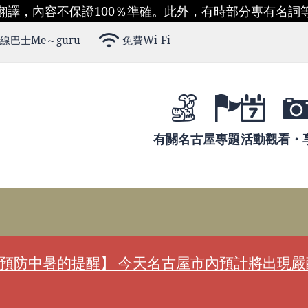
翻譯，內容不保證100％準確。此外，有時部分專有名詞
線巴士Me～guru
免費Wi-Fi
有關名古屋
專題
活動
觀看・
預防中暑的提醒】 今天名古屋市內預計將出現