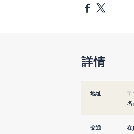
詳情
地址
〒4
名
交通
在