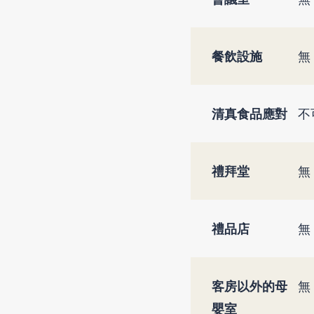
餐飲設施
無
清真食品應對
不
禮拜堂
無
禮品店
無
客房以外的母
無
嬰室