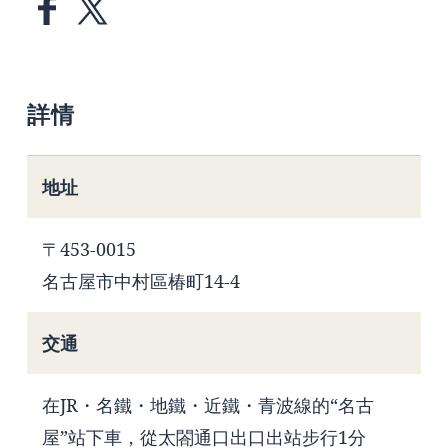
詳情
地址
〒453-0015
名古屋市中村區椿町14-4
交通
在JR・名鐵・地鐵・近鐵・青波線的“名古
屋”站下車，從太閤通口出口出站步行1分