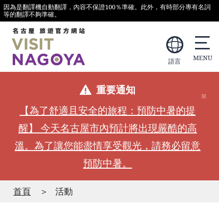
因為是翻譯機自動翻譯，內容不保證100％準確。此外，有時部分專有名詞
等的翻譯不夠準確。
語言
重要通知
【為了舒適且安全的旅程：預防中暑的提
醒】 今天名古屋市內預計將出現嚴酷的高
溫。為了讓您能盡情享受觀光，請務必留意
預防中暑。
首頁
活動