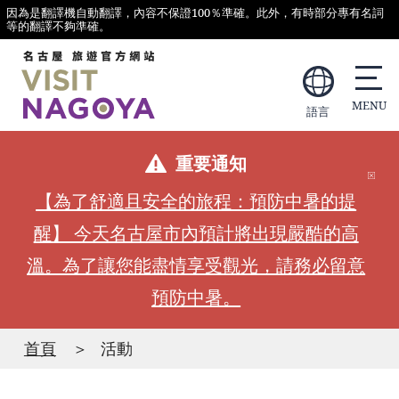
因為是翻譯機自動翻譯，內容不保證100％準確。此外，有時部分專有名詞
等的翻譯不夠準確。
語言
重要通知
【為了舒適且安全的旅程：預防中暑的提
醒】 今天名古屋市內預計將出現嚴酷的高
溫。為了讓您能盡情享受觀光，請務必留意
預防中暑。
首頁
活動