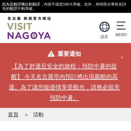
因為是翻譯機自動翻譯，內容不保證100％準確。此外，有時部分專有名詞
等的翻譯不夠準確。
語言
重要通知
【為了舒適且安全的旅程：預防中暑的提
醒】 今天名古屋市內預計將出現嚴酷的高
溫。為了讓您能盡情享受觀光，請務必留意
預防中暑。
首頁
活動