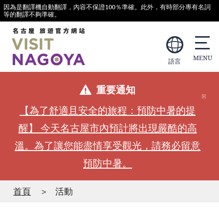
因為是翻譯機自動翻譯，內容不保證100％準確。此外，有時部分專有名詞
等的翻譯不夠準確。
語言
重要通知
【為了舒適且安全的旅程：預防中暑的提
醒】 今天名古屋市內預計將出現嚴酷的高
溫。為了讓您能盡情享受觀光，請務必留意
預防中暑。
首頁
活動