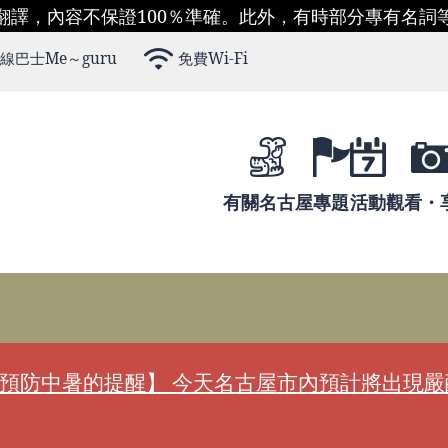
翻譯，內容不保證100％準確。此外，有時部分專有名詞
線巴士Me～guru
免費Wi-Fi
有關名古屋
專題
活動
觀看・
預防中暑的提醒】 今天名古屋市內預計將出現