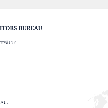
ITORS BUREAU
大樓11F
EAU.