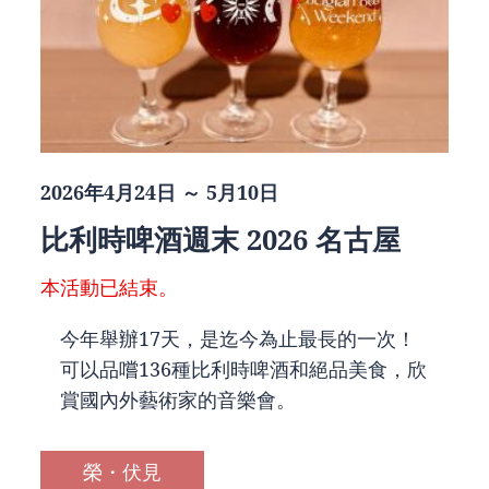
2026年4月24日 ～ 5月10日
比利時啤酒週末 2026 名古屋
本活動已結束。
今年舉辦17天，是迄今為止最長的一次！
可以品嚐136種比利時啤酒和絕品美食，欣
賞國內外藝術家的音樂會。
榮・伏見