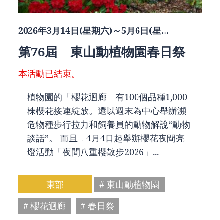
2026年3月14日(星期六)～5月6日(星…
第76屆 東山動植物園春日祭
本活動已結束。
植物園的「櫻花迴廊」有100個品種1,000
株櫻花接連綻放。還以週末為中心舉辦瀕
危物種步行拉力和飼養員的動物解說“動物
談話”。 而且，4月4日起舉辦櫻花夜間亮
燈活動「夜間八重櫻散步2026」...
東部
# 東山動植物園
# 櫻花迴廊
# 春日祭