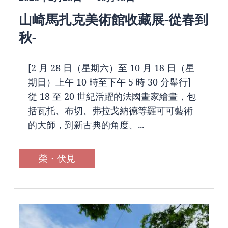
山崎馬扎克美術館收藏展-從春到
秋-
[2 月 28 日（星期六）至 10 月 18 日（星
期日）上午 10 時至下午 5 時 30 分舉行]
從 18 至 20 世紀活躍的法國畫家繪畫，包
括瓦托、布切、弗拉戈納德等羅可可藝術
的大師，到新古典的角度、...
榮・伏見