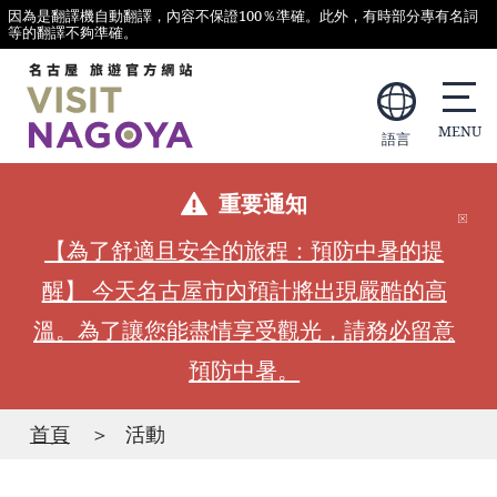
因為是翻譯機自動翻譯，內容不保證100％準確。此外，有時部分專有名詞
等的翻譯不夠準確。
語言
重要通知
【為了舒適且安全的旅程：預防中暑的提
醒】 今天名古屋市內預計將出現嚴酷的高
溫。為了讓您能盡情享受觀光，請務必留意
預防中暑。
首頁
活動