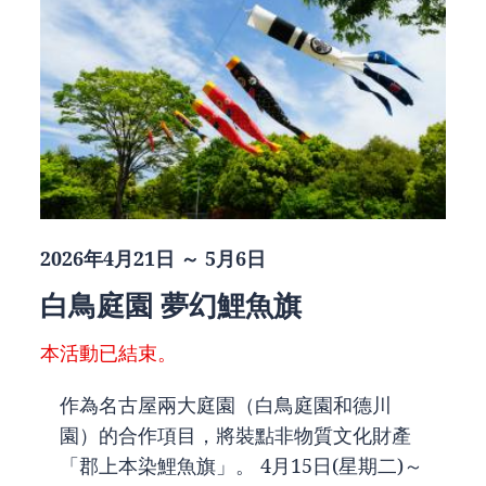
2026年4月21日 ～ 5月6日
白鳥庭園 夢幻鯉魚旗
本活動已結束。
作為名古屋兩大庭園（白鳥庭園和德川
園）的合作項目，將裝點非物質文化財產
「郡上本染鯉魚旗」。 4月15日(星期二)～