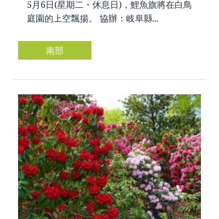
5月6日(星期二・休息日)，鯉魚旗將在白鳥
庭園的上空飄揚。 協辦：岐阜縣...
南部