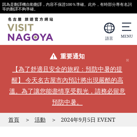
因為是翻譯機自動翻譯，內容不保證100％準確。此外，有時部分專有名詞
等的翻譯不夠準確。
語言
重要通知
【為了舒適且安全的旅程：預防中暑的提
醒】 今天名古屋市內預計將出現嚴酷的高
溫。為了讓您能盡情享受觀光，請務必留意
預防中暑。
首頁
活動
2024年9月5日 EVENT