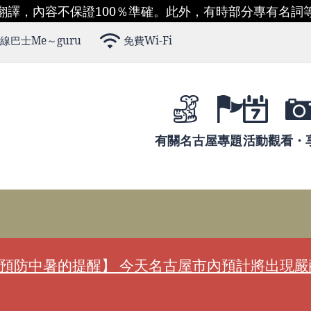
翻譯，內容不保證100％準確。此外，有時部分專有名詞
線巴士Me～guru
免費Wi-Fi
有關名古屋
專題
活動
觀看・
預防中暑的提醒】 今天名古屋市內預計將出現