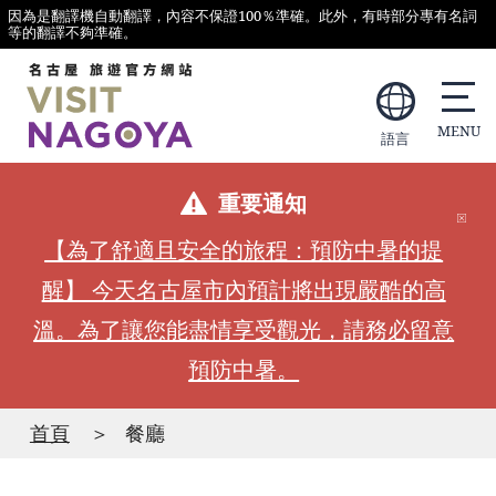
因為是翻譯機自動翻譯，內容不保證100％準確。此外，有時部分專有名詞
等的翻譯不夠準確。
語言
重要通知
【為了舒適且安全的旅程：預防中暑的提
醒】 今天名古屋市內預計將出現嚴酷的高
溫。為了讓您能盡情享受觀光，請務必留意
預防中暑。
首頁
餐廳