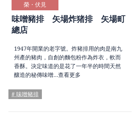
榮・伏見
味噌豬排 矢場炸猪排 矢場町
總店
1947年開業的老字號。炸豬排用的肉是南九
州產的豬肉，自創的麵包粉作為炸衣，軟而
香酥。決定味道的是花了一年半的時間天然
釀造的秘傳味噌…
查看更多
# 味噌豬排