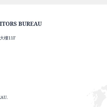
ITORS BUREAU
大樓11F
EAU.