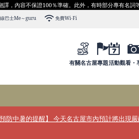
翻譯，內容不保證100％準確。此外，有時部分專有名詞
線巴士Me～guru
免費Wi-Fi
有關名古屋
專題
活動
觀看・
預防中暑的提醒】 今天名古屋市內預計將出現