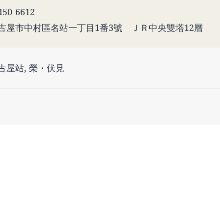
50-6612
古屋市中村區名站一丁目1番3號 ＪＲ中央雙塔12層
古屋站, 榮・伏見