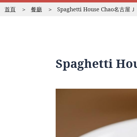
首頁
餐廳
Spaghetti House Chao名古
Spaghetti 