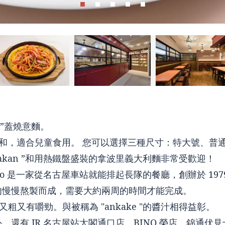
o”蓋燒意麵。
味溫和，適合兒童食用。 您可以選擇三種尺寸：特大號、普
rakan ”和用熱鐵盤盛裝的拿波里義大利麵非常受歡迎！
se Chao 是一家從名古屋車站就能排起長隊的餐廳，創辦於 197
肉慢慢熬製而成，需要大約兩周的時間才能完成。
條又粗又有嚼勁。與被稱為 "ankake "的醬汁相得益彰。
還有 JR 名古屋站太閣通口店、BINO 榮店、錦通伏見十