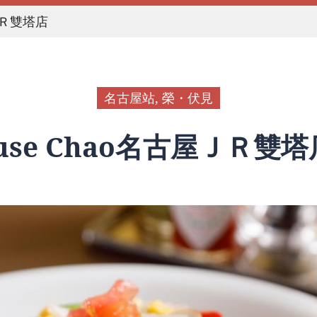
屋ＪＲ雙塔店
名古屋站, 榮・伏見
House Chao名古屋ＪＲ雙