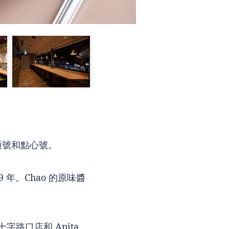
通號和點心號。
9 年。Chao 的原味醬
字路口店和 Apita