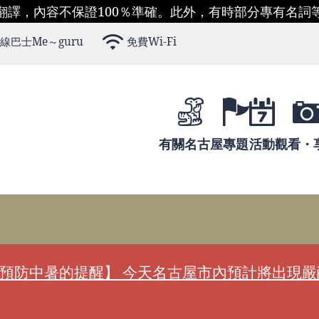
翻譯，內容不保證100％準確。此外，有時部分專有名詞
線巴士Me～guru
免費Wi-Fi
有關名古屋
專題
活動
觀看・
預防中暑的提醒】 今天名古屋市內預計將出現