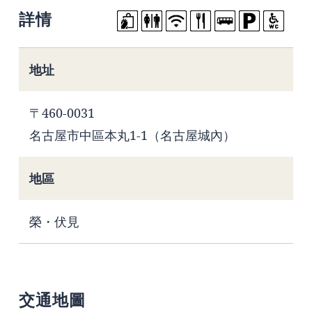
詳情
地址
〒460-0031
名古屋市中區本丸1-1（名古屋城內）
地區
榮・伏見
交通地圖