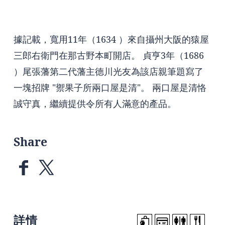
據記載，寬用11年（1634 ）來自攝州大阪的猿屋
三郎右衛門在那古野本町開店。 貞亨3年（1686
）尾張藩第二代藩主德川光友為該店親筆題寫了
一塊招牌 "禦果子所兩口屋是清"。 兩口屋是清恪
誠守真，繼續提供令所有人滿意的產品。
Share
詳情