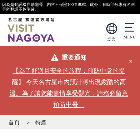
因為是翻譯機自動翻譯，內容不保證100％準確。此外，有時部分專有名詞
等的翻譯不夠準確。
語言
重要通知
【為了舒適且安全的旅程：預防中暑的提
醒】 今天名古屋市內預計將出現嚴酷的高
溫。為了讓您能盡情享受觀光，請務必留意
預防中暑。
首頁
特產