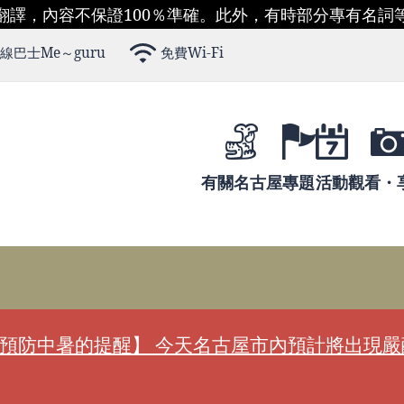
翻譯，內容不保證100％準確。此外，有時部分專有名詞
線巴士Me～guru
免費Wi-Fi
有關名古屋
專題
活動
觀看・
預防中暑的提醒】 今天名古屋市內預計將出現