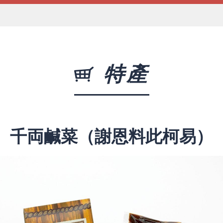
特產
千両鹹菜（謝恩料此柯易）