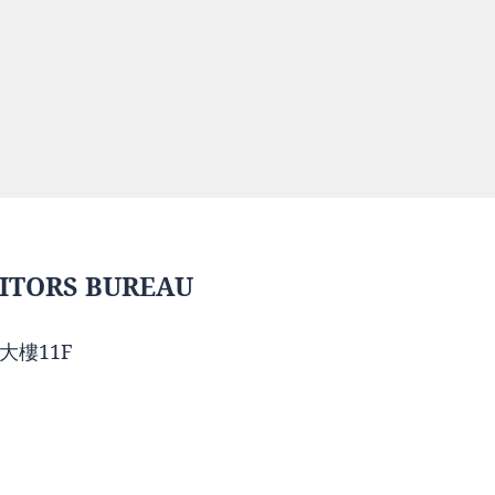
ITORS BUREAU
大樓11F