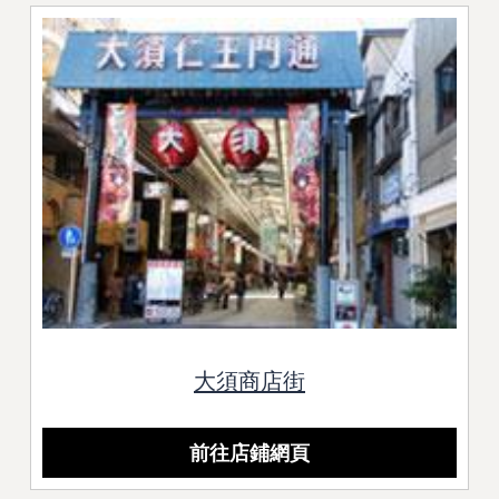
大須商店街
前往店鋪網頁