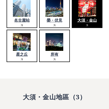
名古屋站
榮・伏見
大須・金山
星之丘
所有
大須・金山地區（3）