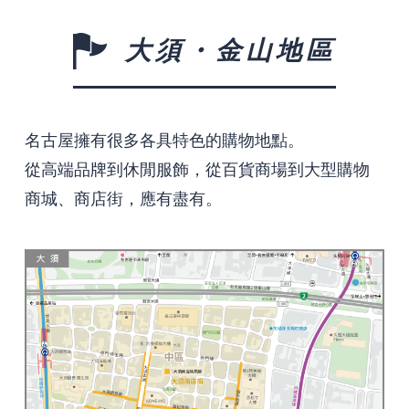
大須・金山地區
名古屋擁有很多各具特色的購物地點。
從高端品牌到休閒服飾，從百貨商場到大型購物
商城、商店街，應有盡有。