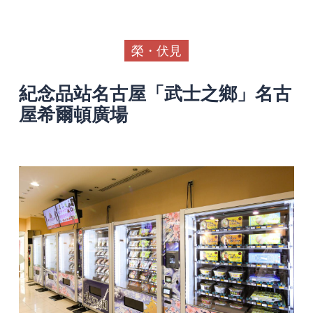
榮・伏見
紀念品站名古屋「武士之鄉」名古
屋希爾頓廣場