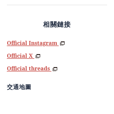
相關鏈接
Official Instagram
Official X
Official threads
交通地圖