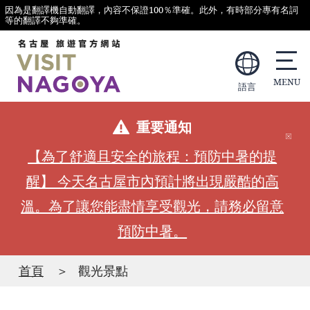
因為是翻譯機自動翻譯，內容不保證100％準確。此外，有時部分專有名詞
等的翻譯不夠準確。
語言
重要通知
【為了舒適且安全的旅程：預防中暑的提
醒】 今天名古屋市內預計將出現嚴酷的高
溫。為了讓您能盡情享受觀光，請務必留意
預防中暑。
首頁
觀光景點