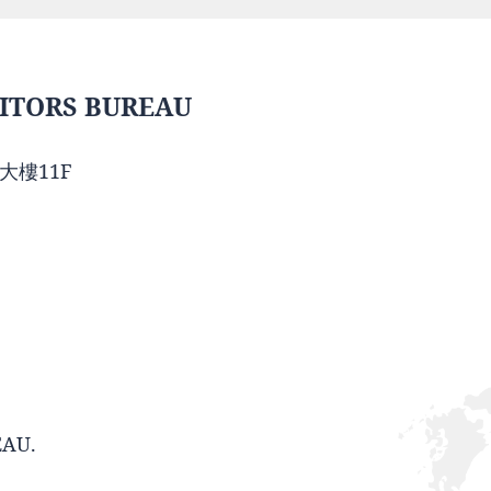
ITORS BUREAU
大樓11F
EAU.