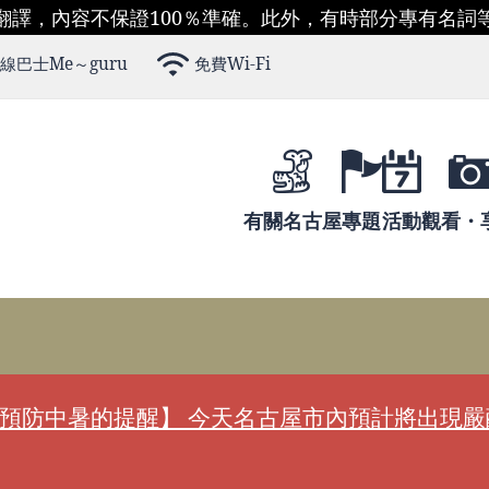
翻譯，內容不保證100％準確。此外，有時部分專有名詞
線巴士Me～guru
免費Wi-Fi
有關名古屋
專題
活動
觀看・
預防中暑的提醒】 今天名古屋市內預計將出現