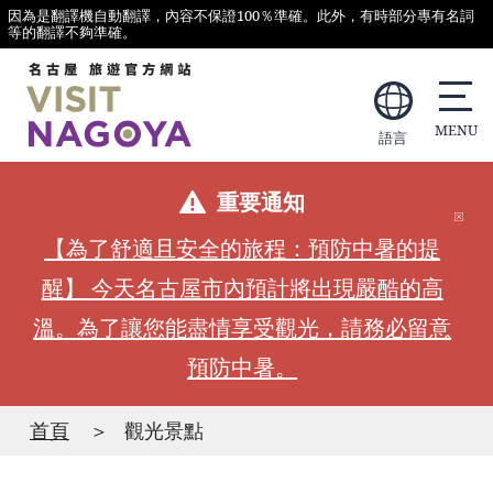
因為是翻譯機自動翻譯，內容不保證100％準確。此外，有時部分專有名詞
等的翻譯不夠準確。
語言
重要通知
【為了舒適且安全的旅程：預防中暑的提
醒】 今天名古屋市內預計將出現嚴酷的高
溫。為了讓您能盡情享受觀光，請務必留意
預防中暑。
首頁
觀光景點