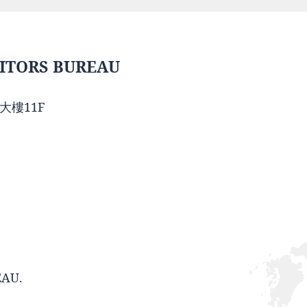
ITORS BUREAU
大樓11F
EAU.