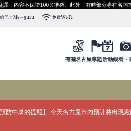
翻譯，內容不保證100％準確。此外，有時部分專有名詞
線巴士Me～guru
免費Wi-Fi
有關名古屋
專題
活動
觀看・
預防中暑的提醒】 今天名古屋市內預計將出現