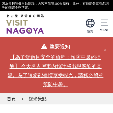
因為是翻譯機自動翻譯，內容不保證100％準確。此外，有時部分專有名詞
等的翻譯不夠準確。
語言
重要通知
【為了舒適且安全的旅程：預防中暑的提
醒】 今天名古屋市內預計將出現嚴酷的高
溫。為了讓您能盡情享受觀光，請務必留意
預防中暑。
首頁
觀光景點