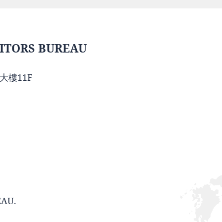
ITORS BUREAU
大樓11F
EAU.