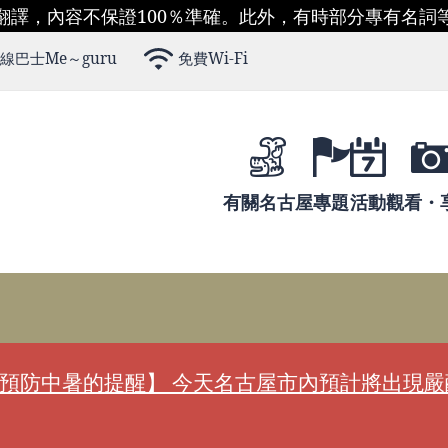
翻譯，內容不保證100％準確。此外，有時部分專有名詞
線巴士Me～guru
免費Wi-Fi
有關名古屋
專題
活動
觀看・
預防中暑的提醒】 今天名古屋市內預計將出現