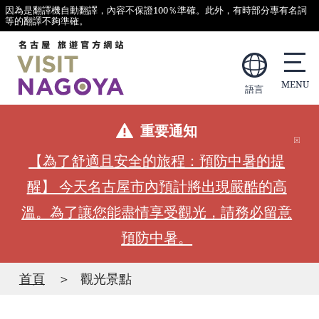
因為是翻譯機自動翻譯，內容不保證100％準確。此外，有時部分專有名詞
等的翻譯不夠準確。
語言
重要通知
【為了舒適且安全的旅程：預防中暑的提
醒】 今天名古屋市內預計將出現嚴酷的高
溫。為了讓您能盡情享受觀光，請務必留意
預防中暑。
首頁
觀光景點