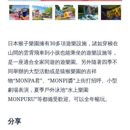
日本猴子樂園擁有30多項遊樂設施，諸如穿梭在
山間的雲霄飛車到小孩也能乘坐的遊樂設施等，
是一座適合全家同遊的遊樂園。另外隨著四季不
同舉辦的大型活動或是猿猴樂園的吉祥
物“MONPA君”、“MONPI醬”上街打招呼、小型
劇場表演，夏季戶外泳池“水上樂園
MONPURU”等都備受歡迎。可以全年暢玩。
分享