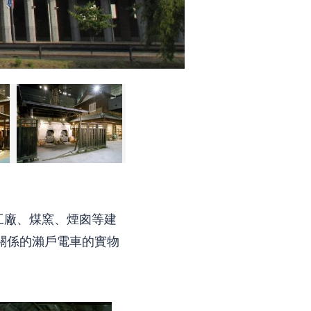
工廠、煤窯、煙囪等建
關係的瀨戶電車的實物