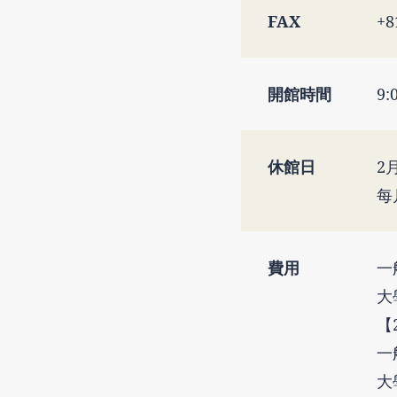
FAX
+8
開館時間
9
休館日
2
每
費用
一
大
【
一
大