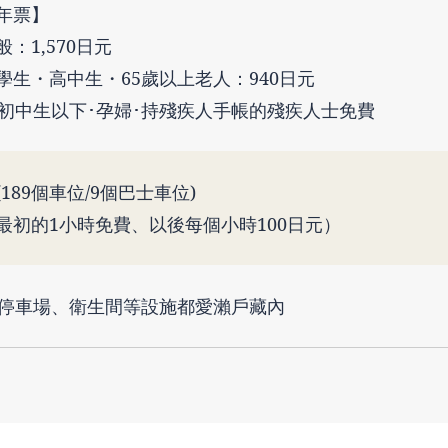
年票】
般：1,570日元
學生・高中生・65歲以上老人：940日元
 初中生以下･孕婦･持殘疾人手帳的殘疾人士免費
(189個車位/9個巴士車位)
最初的1小時免費、以後每個小時100日元）
 停車場、衛生間等設施都愛瀨戶藏內