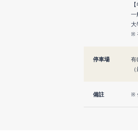
【
一
大
※
停車場
有
（
備註
※