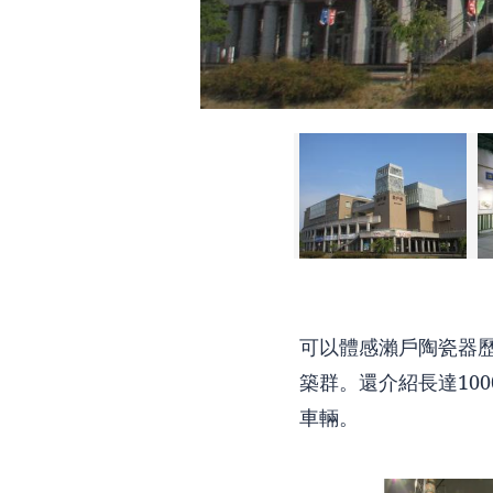
可以體感瀨戶陶瓷器歷
築群。還介紹長達10
車輛。