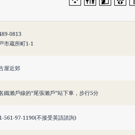
89-0813
戸市蔵所町1-1
古屋近郊
名鐵瀨戶線的“尾張瀨戶”站下車，步行5分
1-561-97-1190(不接受英語諮詢)