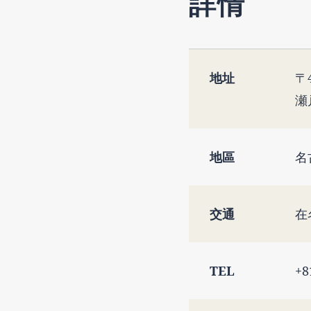
詳情
地址
〒4
瀬
地區
名
交通
在
TEL
+8