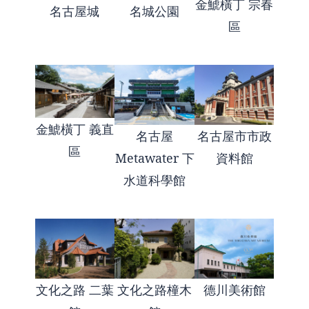
金鯱橫丁 宗春
名古屋城
名城公園
區
金鯱橫丁 義直
名古屋
名古屋市市政
區
Metawater 下
資料館
水道科學館
文化之路 二葉
文化之路橦木
德川美術館