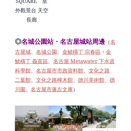
SQUARE 室
外觀景台 天空
長廊
◎
名城公園站・名古屋城站周邊
（
名
古屋城
、
名城公園
、
金鯱橫丁 宗春區
・
金
鯱橫丁 義直區
、
名古屋 Metawater 下水道
科學館
、
名古屋市市政資料館
、
文化之路
二葉館
、
文化之路橦木館
、
德川美術館
、
德
川園
、
名古屋市蓬左文庫
）