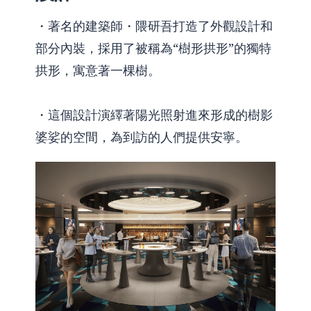
・著名的建築師・隈研吾打造了外觀設計和
部分內裝，採用了被稱為“樹形拱形”的獨特
拱形，寓意著一棵樹。
・這個設計演繹著陽光照射進來形成的樹影
婆娑的空間，為到訪的人們提供安寧。