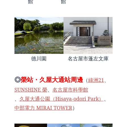
館
館
德川園
名古屋市蓬左文庫
◎
榮站・久屋大通站周邊
（
綠洲21
、
SUNSHINE 榮
、
名古屋市科學館
、
久屋大通公園（Hisaya-odori Park）
、
中部電力 MIRAI TOWER
）