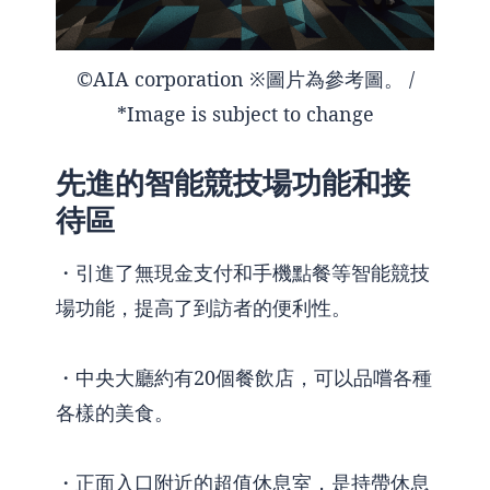
©AIA corporation ※圖片為參考圖。 /
*Image is subject to change
先進的智能競技場功能和接
待區
・引進了無現金支付和手機點餐等智能競技
場功能，提高了到訪者的便利性。
・中央大廳約有20個餐飲店，可以品嚐各種
各樣的美食。
・正面入口附近的超值休息室，是持帶休息