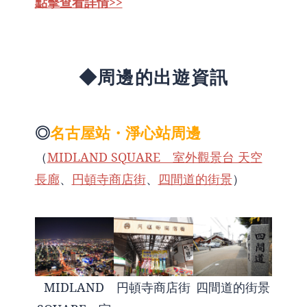
點擊查看詳情>>
◆周邊的出遊資訊
◎
名古屋站・淨心站周邊
（
MIDLAND SQUARE 室外觀景台 天空
長廊
、
円頓寺商店街
、
四間道的街景
）
MIDLAND
円頓寺商店街
四間道的街景