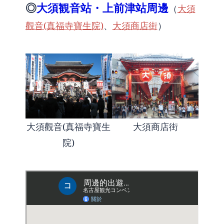
◎
大須観音站・上前津站周邊
（
大須
觀音(真福寺寶生院)
、
大須商店街
）
大須觀音(真福寺寶生
大須商店街
院)