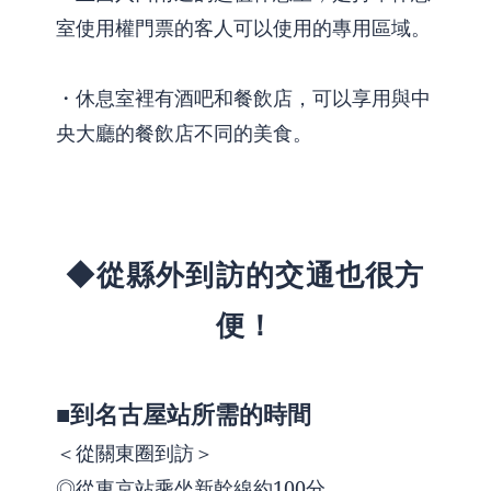
室使用權門票的客人可以使用的專用區域。
・休息室裡有酒吧和餐飲店，可以享用與中
央大廳的餐飲店不同的美食。
◆從縣外到訪的交通也很方
便！
■到名古屋站所需的時間
＜從關東圈到訪＞
◎從東京站乘坐新幹線約100分