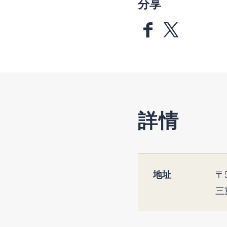
分享
詳情
地址
〒5
三