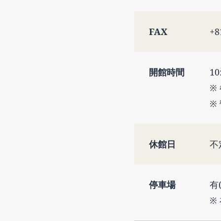
FAX
+8
開館時間
10
※
※
休館日
不
停車場
有
※