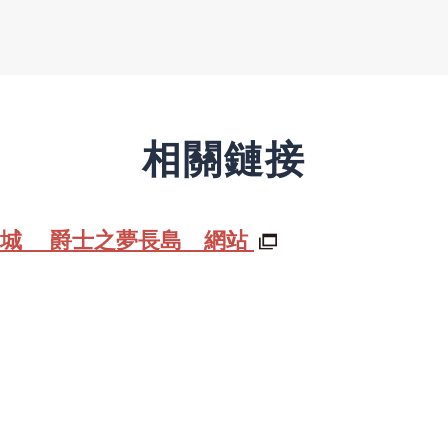
相關鏈接
物城 爵士之夢長島 網站