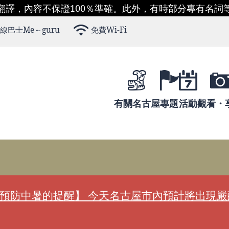
翻譯，內容不保證100％準確。此外，有時部分專有名詞
線巴士Me～guru
免費Wi-Fi
有關名古屋
專題
活動
觀看・
預防中暑的提醒】 今天名古屋市內預計將出現