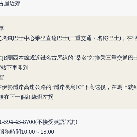
古屋近郊
車
從名鐵巴士中心乘坐直達巴士(三重交通・名鐵巴士)，在“
在JR關西本線或近鐵名古屋線的“桑名”站換乘三重交通巴
”站下車即到
駕
在伊勢灣岸高速公路的“灣岸長島IC”下高速後，在馬上就
後在下一個紅綠燈左拐
1-594-45-8700(不接受英語諮詢)
 服務時間10:00～18:00