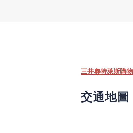
三井奧特萊斯購
交通地圖