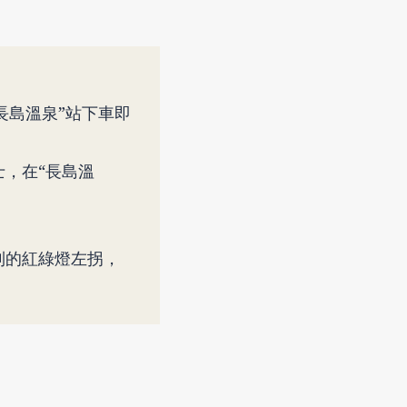
長島溫泉”站下車即
士，在“長島溫
到的紅綠燈左拐，