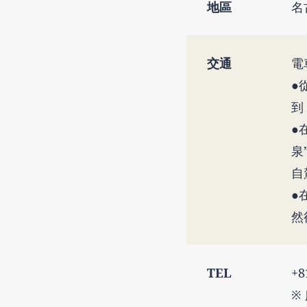
地區
名
交通
電
●
到
●
泉
自
●
然
TEL
+8
※