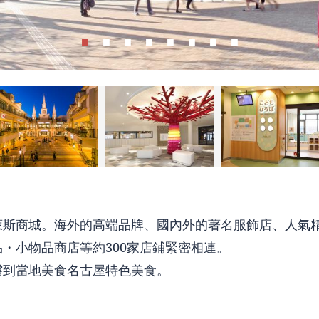
萊斯商城。海外的高端品牌、國內外的著名服飾店、人氣
・小物品商店等約300家店鋪緊密相連。
嚐到當地美食名古屋特色美食。