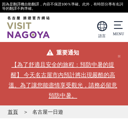
因為是翻譯機自動翻譯，內容不保證100％準確。此外，有時部分專有名詞
等的翻譯不夠準確。
語言
重要通知
【為了舒適且安全的旅程：預防中暑的提
醒】 今天名古屋市內預計將出現嚴酷的高
溫。為了讓您能盡情享受觀光，請務必留意
預防中暑。
首頁
名古屋一日遊