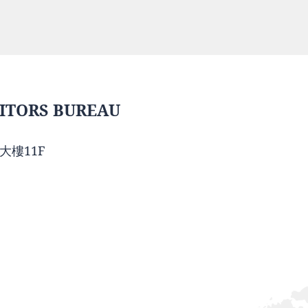
ITORS BUREAU
大樓11F