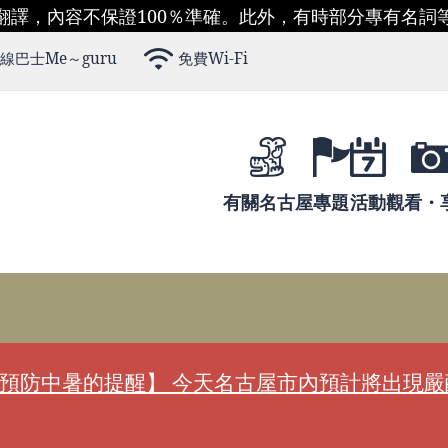
翻譯，內容不保證100％準確。此外，有時部分專有名詞
線巴士Me～guru
免費Wi-Fi
有關名古屋
專題
活動
觀看・
預防中暑的提醒】 今天名古屋市內預計將出現