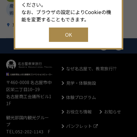
ください。
産業・技
なお、ブラウザの設定によりCookieの機
術
能を変更することもできます。
東部
OK
なぜ名古屋で、教育旅行??
〒460-0008
名古屋市中
見学・体験施設
区栄二丁目10−19
名古屋商工会議所ビル1
体験プログラム
1F
お役立ち情報
お知らせ
観光部国内観光グルー
プ
パンフレット
TEL:052-202-1143 F