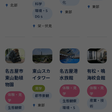
化
科学
北部
東部
環境・S
東部
DGｓ
栄・伏見
名古屋市
東山スカ
名古屋港
有松・鳴
東山動植
イタワー
水族館
海絞会館
物園
体験・見
体験・見
見学
学
学
体験・見
都市景観
学
産業・技
生態観察
東部
術
生態観察
環境・S