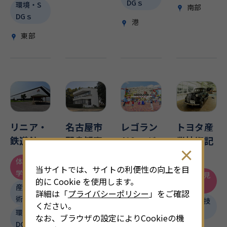
DGｓ
環境・S
南部
DGｓ
港
東部
リニア・
名古屋市
レゴラン
トヨタ産
鉄道館
野鳥観察
ド
®
・ジ
業技術記
館
ャパン・
念館
体験・見
リゾート
当サイトでは、サイトの利便性の向上を目
学
体験・見
体験・見
的に Cookie を使用します。
学
学
産業・技
体験・見
詳細は「
プライバシーポリシー
」をご確認
術
学
産業・技
生態観察
ください。
術
環境・S
産業・技
なお、ブラウザの設定によりCookieの機
港
DGｓ
術