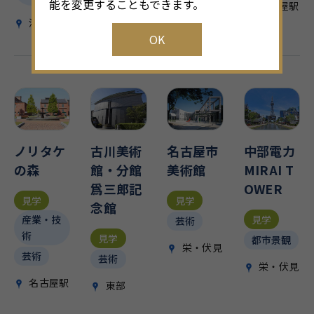
能を変更することもできます。
名古屋駅
港
港
OK
ノリタケ
古川美術
名古屋市
中部電力
の森
館・分館
美術館
MIRAI T
爲三郎記
OWER
見学
見学
念館
見学
産業・技
芸術
術
見学
都市景観
栄・伏見
芸術
芸術
栄・伏見
名古屋駅
東部