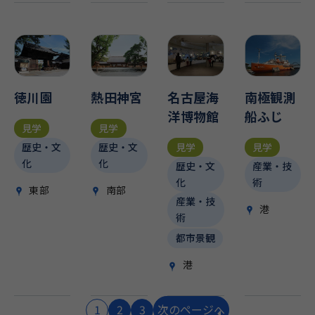
徳川園
熱田神宮
名古屋海
南極観測
洋博物館
船ふじ
見学
見学
見学
見学
歴史・文
歴史・文
化
化
歴史・文
産業・技
化
術
東部
南部
産業・技
港
術
都市景観
港
1
2
3
次
のページ
へ