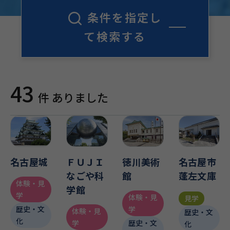
条件を指定し
て検索する
43
件 ありました
名古屋城
ＦＵＪＩ
徳川美術
名古屋市
なごや科
館
蓬左文庫
体験・見
学館
学
体験・見
見学
学
歴史・文
体験・見
歴史・文
化
学
歴史・文
化