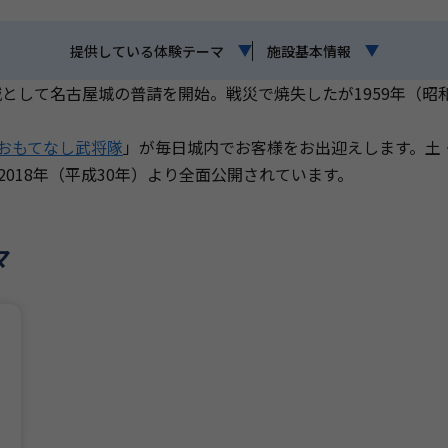
提供している
体験テーマ
施設基本情報
居城として名古屋城の普請を開始。戦災で焼失したが1959年（
おもてなし武将隊
」が毎日城内でお客様をお出迎えします。土
018年（平成30年）より全面公開されています。
マ