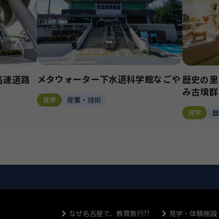
メタウォーター下水道科学館なごや
高速道路
歴史の里
み古墳群
見学
産業・技術
見学
なぜ名古屋で、教育旅行??
見学・体験施設