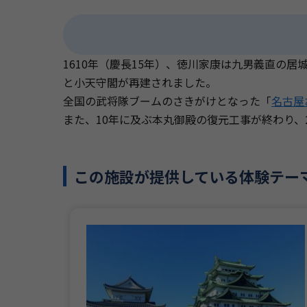
1610年（慶長15年）、徳川家康は九男義直の
と小天守閣が再建されました。
全国の武将隊ブームのさきがけとなった「
名古屋
また、10年に及ぶ本丸御殿の復元工事が終わり、2
この施設が提供している体験テー