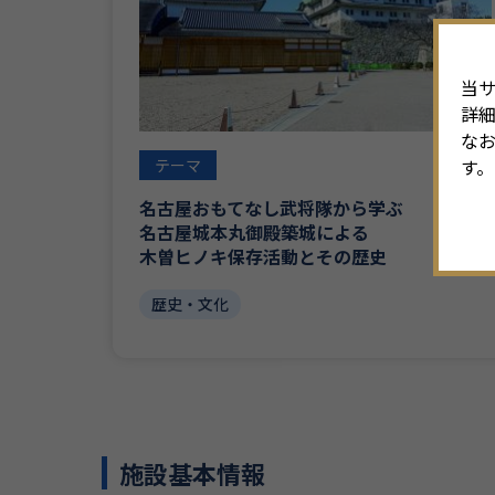
当サ
詳
なお
す。
テーマ
名古屋おもてなし武将隊から学ぶ
名古屋城本丸御殿築城による
木曽ヒノキ保存活動とその歴史
歴史・文化
施設基本情報