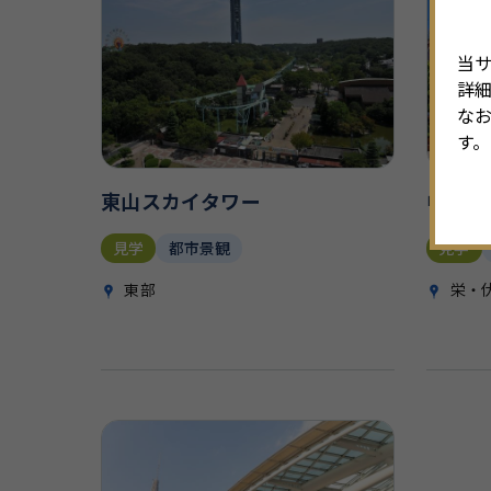
当サ
詳
なお
す。
東山スカイタワー
中部電力
見学
都市景観
見学
東部
栄・