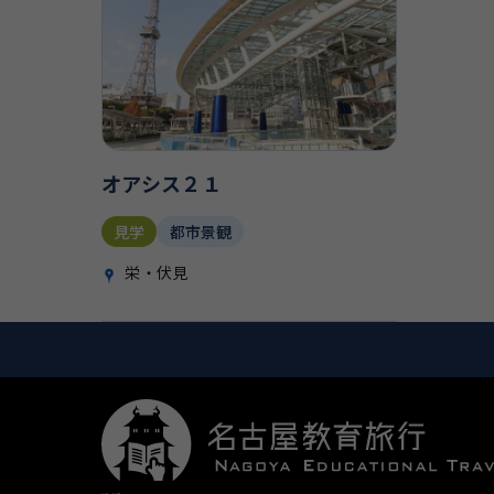
オアシス２１
見学
都市景観
栄・伏見