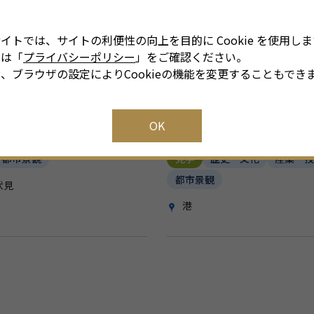
イトでは、サイトの利便性の向上を目的に Cookie を使用しま
細は「
プライバシーポリシー
」をご確認ください。
、ブラウザの設定によりCookieの機能を変更することもでき
OK
 MIRAI TOWER
名古屋海洋博物館
都市景観
見学
歴史・文化
産業・
都市景観
伏見
港