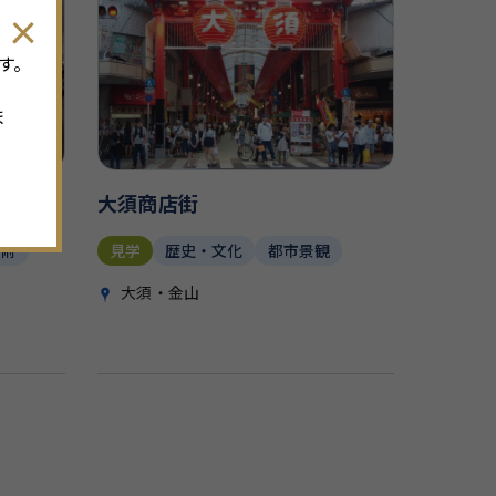
す。
ま
大須商店街
技術
見学
歴史・文化
都市景観
大須・金山