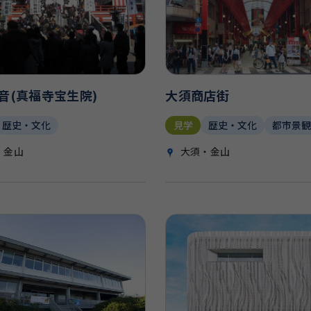
音(真福寺宝生院)
大須商店街
歴史・文化
見学
歴史・文化
都市景
・金山
大須・金山