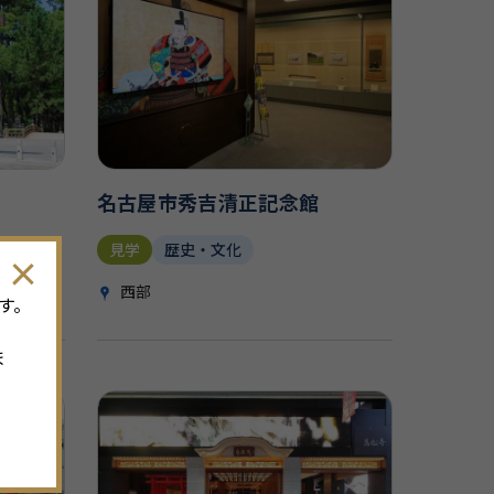
名古屋市秀吉清正記念館
見学
歴史・文化
西部
す。
ま