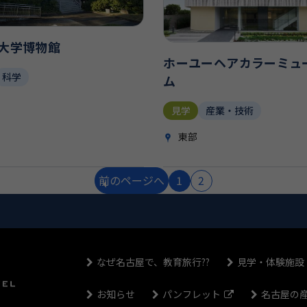
大学博物館
ホーユーヘアカラーミュ
科学
ム
見学
産業・技術
東部
前
のページ
へ
1
2
なぜ名古屋で、教育旅行??
見学・体験施設
お知らせ
パンフレット
名古屋の