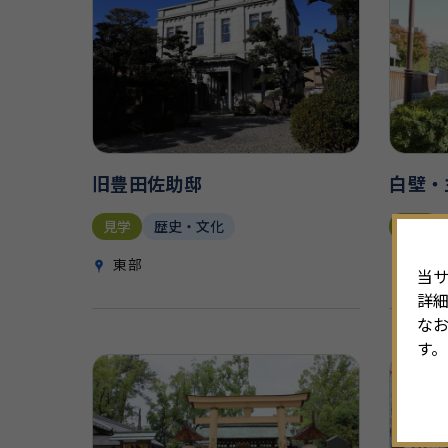
旧豊田佐助邸
白壁・
見学
歴史・文化
見学
東部
東部
当サ
詳
なお
す。