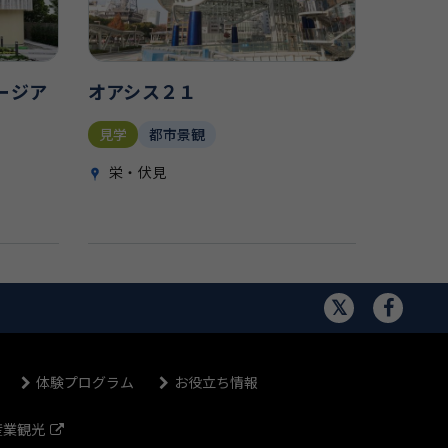
ージア
オアシス２１
見学
都市景観
栄・伏見
体験プログラム
お役立ち情報
産業観光