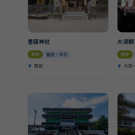
豊國神社
大須観
見学
歴史・文化
見学
西部
大須