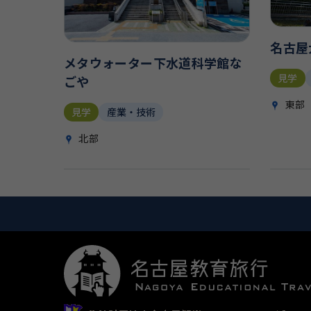
名古屋
メタウォーター下水道科学館な
見学
ごや
東部
見学
産業・技術
北部