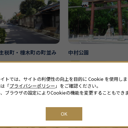
主税町・橦木町の町並み
中村公園
歴史・文化
見学
歴史・文化
西部
イトでは、サイトの利便性の向上を目的に Cookie を使用しま
細は「
プライバシーポリシー
」をご確認ください。
、ブラウザの設定によりCookieの機能を変更することもでき
OK