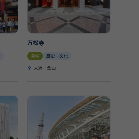
万松寺
観
見学
歴史・文化
大須・金山