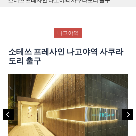
나고야역
소테쓰 프레사인 나고야역 사쿠라
도리 출구