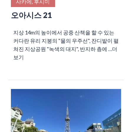
사카에, 후시미
오아시스 21
지상 14m의 높이에서 공중 산책을 할 수 있는
커다란 유리 지붕의 "물의 우주선", 잔디밭이 펼
쳐진 지상공원 "녹색의 대지", 반지하 층에 …
더
보기