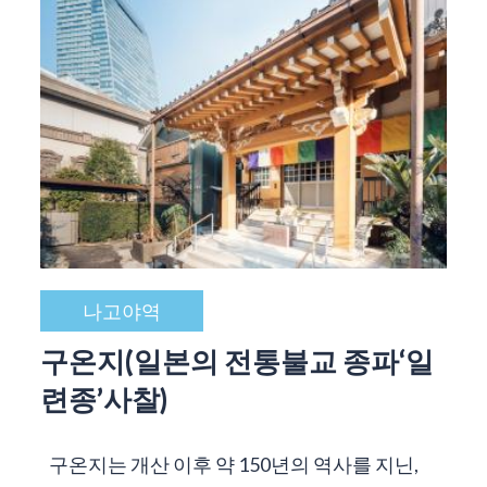
나고야역
구온지(일본의 전통불교 종파‘일
련종’사찰)
구온지는 개산 이후 약 150년의 역사를 지닌,