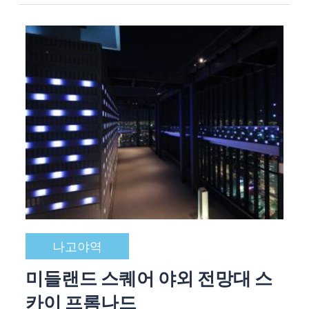
나고야역
미들랜드 스퀘어 야외 전망대 스
카이 프롬나드