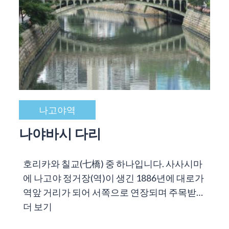
나고야역
나야바시 다리
호리카와 칠교(七橋) 중 하나입니다. 사사시마
에 나고야 정거장(역)이 생긴 1886년에 대로가
역앞 거리가 되어 서쪽으로 연장되며 주목받…
더 보기