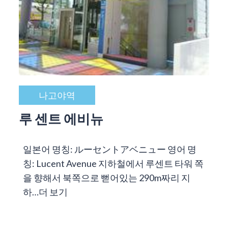
나고야역
루 센트 에비뉴
일본어 명칭: ルーセントアベニュー 영어 명
칭: Lucent Avenue 지하철에서 루센트 타워 쪽
을 향해서 북쪽으로 뻗어있는 290m짜리 지
하…
더 보기