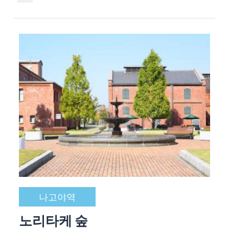
나고야역
노리타케 숲