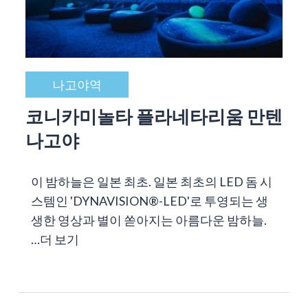
나고야역
코니카미놀타 플라네타리움 만텐
나고야
이 밤하늘은 일본 최초. 일본 최초의 LED 돔 시
스템인 'DYNAVISION®-LED'로 투영되는 생
생한 영상과 별이 쏟아지는 아름다운 밤하늘.
…
더 보기