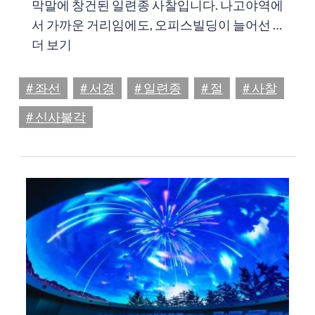
막말에 창건된 일련종 사찰입니다. 나고야역에
서 가까운 거리임에도, 오피스빌딩이 늘어선 …
더 보기
# 좌선
# 서경
# 일련종
# 절
# 사찰
# 신사불각