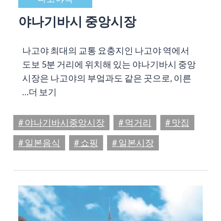
야나기바시 중앙시장
나고야 최대의 교통 요충지인 나고야 역에서
도보 5분 거리에 위치해 있는 야나기바시 중앙
시장은 나고야의 부엌과도 같은 곳으로, 이른
…
더 보기
# 야나기바시중앙시장
# 먹거리
# 맛집
# 일본음식
# 쇼핑
# 일본시장