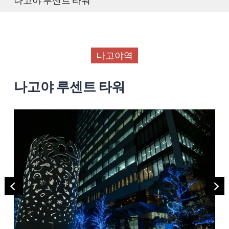
나고야역
나고야 루센트 타워