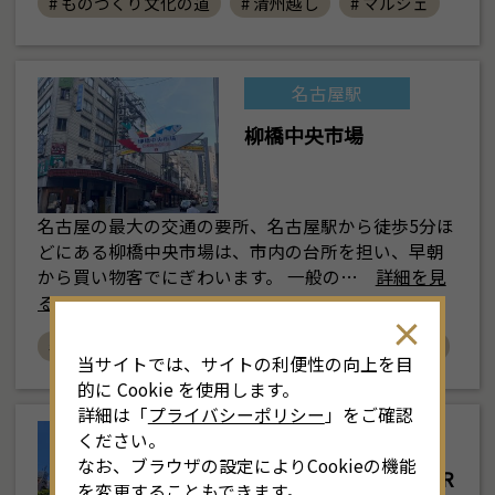
# ものづくり文化の道
# 清州越し
# マルシェ
名古屋駅
柳橋中央市場
名古屋の最大の交通の要所、名古屋駅から徒歩5分ほ
どにある柳橋中央市場は、市内の台所を担い、早朝
から買い物客でにぎわいます。 一般の…
詳細を見
る
# グルメ
# 食べ歩き
# ショッピング
# 体験
当サイトでは、サイトの利便性の向上を目
的に Cookie を使用します。
詳細は「
プライバシーポリシー
」をご確認
栄・伏見
ください。
なお、ブラウザの設定によりCookieの機能
中部電力 MIRAI TOWER
を変更することもできます。