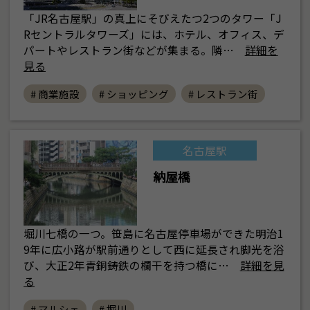
「JR名古屋駅」の真上にそびえたつ2つのタワー「J
Rセントラルタワーズ」には、ホテル、オフィス、デ
パートやレストラン街などが集まる。隣…
詳細を
見る
# 商業施設
# ショッピング
# レストラン街
名古屋駅
納屋橋
堀川七橋の一つ。笹島に名古屋停車場ができた明治1
9年に広小路が駅前通りとして西に延長され脚光を浴
び、大正2年青銅鋳鉄の欄干を持つ橋に…
詳細を見
る
# マルシェ
# 堀川