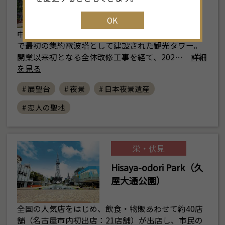
OK
中部電力 MIRAI TOWERは昭和29（1954）年に日本
で最初の集約電波塔として建設された観光タワー。
開業以来初となる全体改修工事を経て、202…
詳細
を見る
# 展望台
# 夜景
# 日本夜景遺産
# 恋人の聖地
栄・伏見
Hisaya-odori Park（久
屋大通公園）
全国の人気店をはじめ、飲食・物販あわせて約40店
舗（名古屋市内初出店：21店舗）が出店し、市民の