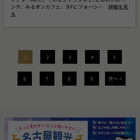
ンチ、みるオンカフェ、９Fにフォーシ…
詳細を見
る
1
2
3
4
5
6
7
8
9
次へ >