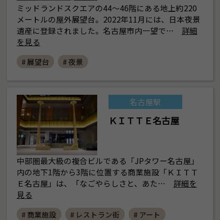
ミッドランドスクエアの44～46階にある地上約220
メートルの屋外展望台。2022年11月には、日本夜景
遺産に登録されました。名古屋市内一望で…
詳細
を見る
# 展望台
# 夜景
名古屋駅
ＫＩＴＴＥ名古屋
中部圏最大級の複合ビルである「JPタワー名古屋」
内の地下1階から3階に位置する商業施設「ＫＩＴＴ
Ｅ名古屋」は、「なごやらしさと、あた…
詳細を
見る
# 商業施設
# レストラン街
# アート