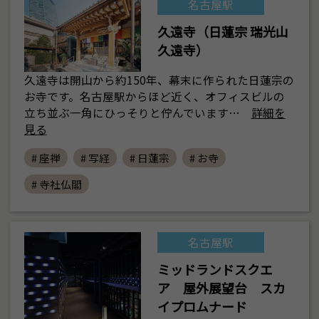
名古屋駅
久遠寺（日蓮宗 瑞光山
久遠寺）
久遠寺は開山から約150年、幕末に作られた日蓮宗の
お寺です。名古屋駅からほど近く、オフィスビルの
立ち並ぶ一角にひっそりと佇んでいます…
詳細を
見る
# 座禅
# 写経
# 日蓮宗
# お寺
# 寺社仏閣
名古屋駅
ミッドランドスクエ
ア 屋外展望台 スカ
イプロムナード