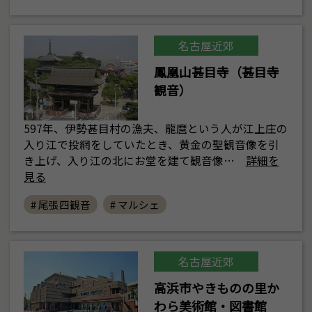
名古屋近郊
鳳凰山甚目寺（甚目寺
観音）
597年、伊勢甚目村の漁夫、龍麿という人が江上庄の
入り江で投網をしていたとき、黄金の聖観音像を引
き上げ、入り江の北にお堂を建て観音像…
詳細を
見る
# 尾張四観音
# マルシェ
名古屋近郊
高浜市やきものの里か
わら美術館・図書館