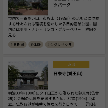
ツパーク
市内で一番高い山、東谷山（198m）のふもとに位置
する緑あふれる環境を活かした多目的農業公園。園
内にはモモ・ナシ・リンゴ・ブルーベリ…
詳細を
見る
# 果樹園
# 体験
# シダレザクラ
東部
日泰寺(覚王山)
明治33年(1900)にタイ国王から贈られた御真骨(仏舎
利)と金銅の仏像を安置するため、37年(1904)に建
立。仏教各派が輪番で管理を行う日本で…
詳細を