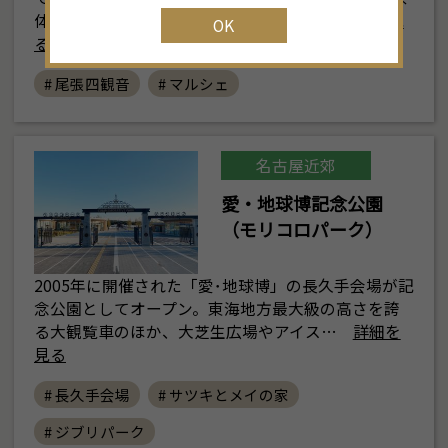
体の円空仏でも有名です。 荒子観音寺…
詳細を見
OK
る
# 尾張四観音
# マルシェ
名古屋近郊
愛・地球博記念公園
（モリコロパーク）
2005年に開催された「愛･地球博」の長久手会場が記
念公園としてオープン。東海地方最大級の高さを誇
る大観覧車のほか、大芝生広場やアイス…
詳細を
見る
# 長久手会場
# サツキとメイの家
# ジブリパーク