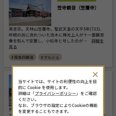
笠寺観音（笠覆寺）
真言宗。天林山笠覆寺。聖武天皇の天平5年(733)、
呼続の浜に流れついた流木に禅光上人が十一面観音
像を刻んで安置し、小松寺と号したのが…
詳細を
見る
# 尾張四観音
# マルシェ
西部
当サイトでは、サイトの利便性の向上を目
的に Cookie を使用します。
荒子観音寺
詳細は「
プライバシーポリシー
」をご確認
ください。
なお、ブラウザの設定によりCookieの機能
荒子観音寺(浄海山円龍院観音寺)尾張四観音の一つ
を変更することもできます。
で、寺号は観音寺といい天台宗のお寺です。1,250余