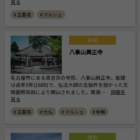
見る
# 五重塔
# マルシェ
東部
八事山興正寺
名古屋市にある真言宗の寺院、八事山興正寺。創建
は貞亭5年(1688)で、弘法大師の五鈷杵を授かった天
瑞圓照和尚により開山されました。尾張…
詳細を
見る
# 五重塔
# 大仏
# マルシェ
# 体験
南部