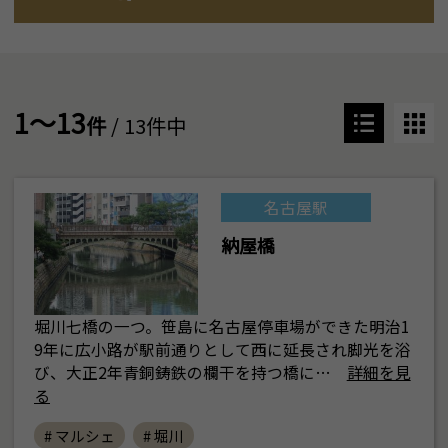
1～13
件
/ 13件中
名古屋駅
納屋橋
堀川七橋の一つ。笹島に名古屋停車場ができた明治1
9年に広小路が駅前通りとして西に延長され脚光を浴
び、大正2年青銅鋳鉄の欄干を持つ橋に…
詳細を見
る
# マルシェ
# 堀川