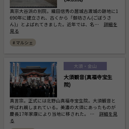
真宗大谷派の別院。織田信秀の居城古渡城の跡地に1
690年に建立され、古くから「御坊さん(ごぼうさ
ん)」とよばれてきました。近年では、名…
詳細を
見る
# マルシェ
大須・金山
大須観音(真福寺宝生
院)
真言宗。正式には北野山真福寺宝生院。大須観音と
呼ばれ親しまれている。美濃の大須にあったものが
慶長17年家康により当地に移された。 …
詳細を見
る