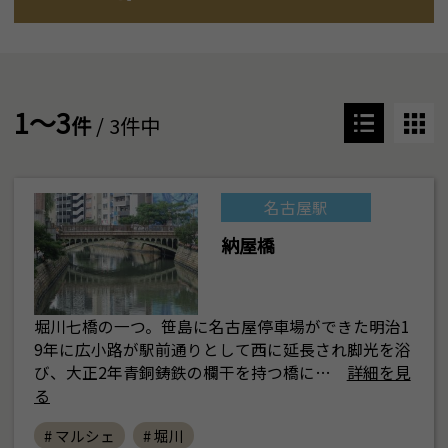
1～3
件
/ 3件中
名古屋駅
納屋橋
堀川七橋の一つ。笹島に名古屋停車場ができた明治1
9年に広小路が駅前通りとして西に延長され脚光を浴
び、大正2年青銅鋳鉄の欄干を持つ橋に…
詳細を見
る
# マルシェ
# 堀川