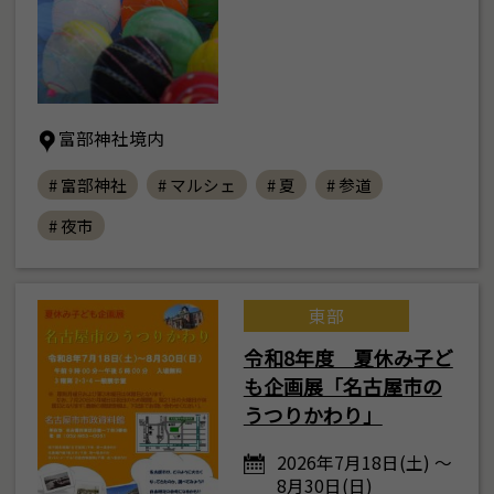
富部神社境内
# 富部神社
# マルシェ
# 夏
# 参道
# 夜市
東部
令和8年度 夏休み子ど
も企画展「名古屋市の
うつりかわり」
2026年7月18日(土) ～
8月30日(日)