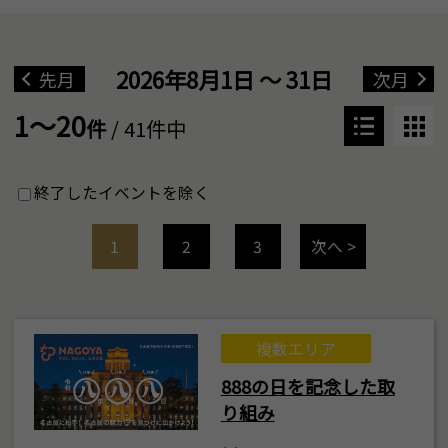
2026年8月1日 ～ 31日
先月
次月
1～20
件
/ 41件中
終了したイベントを除く
1
2
3
次へ >
複数エリア
888の日を記念した取
り組み