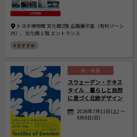
トヨタ博物館 文化館2階 企画展示室（有料ゾーン
内）、文化館１階 エントランス
# おすすめ
栄・伏見
スウェーデン・テキス
タイル 暮らしと自然
に息づく北欧デザイン
2026年7月11日(土) ～
9月6日(日)