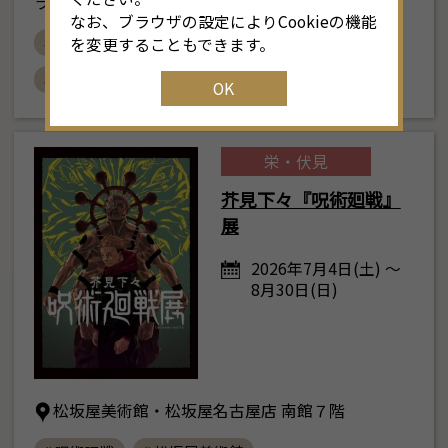
ラリー （愛知県名古屋市中区栄2丁目2-5）
なお、ブラウザの設定によりCookieの機能
# 電気文化会館
# オーロラと森のものがたり展
25
16
17
18
19
20
21
22
2
を変更することもできます。
# 北欧
# おすすめ
OK
1
23
24
25
26
27
28
29
2
30
31
1
2
3
4
5
栄・伏見
芥見下々『呪術廻戦』
展
2026年7月4日(土) ～
8月30日(日)
松坂屋美術館・松坂屋名古屋店 南館７階