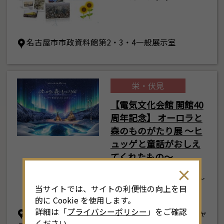
名古屋市市政資料館第2・3・4一般展示室
栄・伏見
【電気文化会館 開館40
周年記念】 オーロラと
8
森のものがたり展 ～ヒ
月
<<
2026年
>>
ュッゲと童話がおしえ
土
日
月
火
水
木
金
土
てくれたもの～
4
26
27
28
29
30
31
1
3
2026年7月11日(土) ～
当サイトでは、サイトの利便性の向上を目
8月30日(日)
11
2
3
4
5
6
7
8
6
的に Cookie を使用します。
詳細は「
プライバシーポリシー
」をご確認
電気文化会館 5階 イベントホール／東・西ギャ
18
9
10
11
12
13
14
15
1
ください。