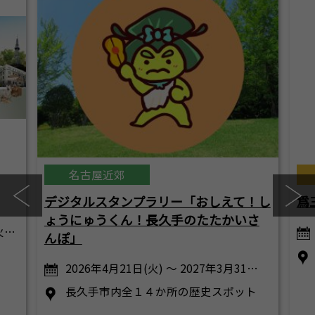
名古屋近郊
デジタルスタンプラリー「おしえて！し
爲
ょうにゅうくん！長久手のたたかいさ
火…
んぽ」
2026年4月21日(火) ～ 2027年3月31…
長久手市内全１４か所の歴史スポット