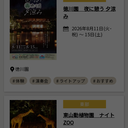
徳川園 夜に憩う 夕涼
み
2026年8月11日(火･
祝) ～ 15日(土)
徳川園
# 体験
# 演奏会
# ライトアップ
# おすすめ
東部
東山動植物園 ナイト
ZOO