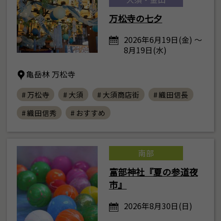
万松寺の七夕
2026年6月19日(金) ～
8月19日(水)
亀岳林 万松寺
# 万松寺
# 大須
# 大須商店街
# 織田信長
# 織田信秀
# おすすめ
南部
富部神社『夏の参道夜
市』
2026年8月30日(日)