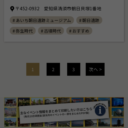
〒452-0932 愛知県清須市朝日貝塚1番地
# あいち朝日遺跡ミュージアム
# 朝日遺跡
# 弥生時代
# 古墳時代
# おすすめ
1
2
3
次へ >