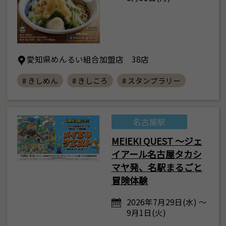
愛知県めんるい組合加盟店 38店
# きしめん
# きしころ
# スタンプラリー
名古屋駅
MEIEKI QUEST ～ジェ
イアール名古屋タカシ
マヤ発、名駅まるごと
冒険体験
2026年7月29日(水) ～
9月1日(火)