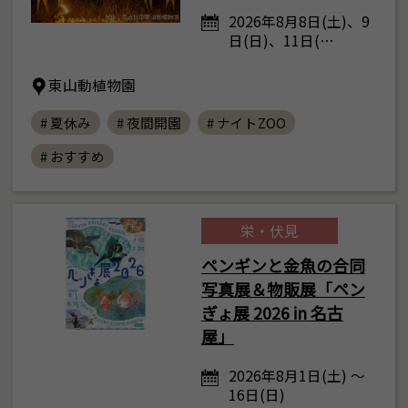
2026年8月8日(土)、9
日(日)、11日(…
東山動植物園
# 夏休み
# 夜間開園
# ナイトZOO
# おすすめ
栄・伏見
ペンギンと金魚の合同
写真展＆物販展「ペン
ぎょ展 2026 in 名古
屋」
2026年8月1日(土) ～
16日(日)