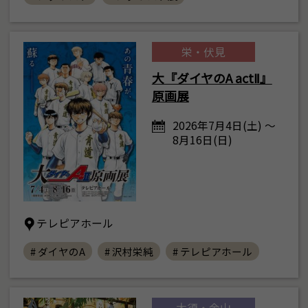
栄・伏見
大『ダイヤのA actⅡ』
原画展
2026年7月4日(土) ～
8月16日(日)
テレピアホール
# ダイヤのA
# 沢村栄純
# テレピアホール
大須・金山