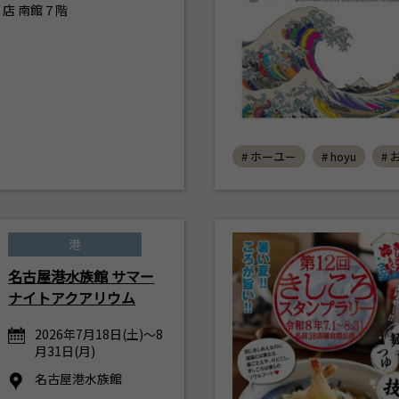
店 南館７階
# ホーユー
# hoyu
#
港
名古屋港水族館 サマー
ナイトアクアリウム
2026年7月18日(土)～8
月31日(月)
名古屋港水族館