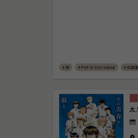
# 栄
# POP IS YOU SAKAE
# 松坂
大『