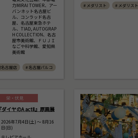
力MIRAI TOWER、アー
# メダリスト
# メダリス
バンネット名古屋ビ
ル、コンラッド名古
屋、名古屋東急ホテ
ル、TIAD, AUTOGRAP
H COLLECTION、名古
屋市美術館、ＦＵＪＩ
なごや科学館、愛知県
美術館
屋名古屋店
# 名古屋パルコ
栄・伏見
ダイヤのA actⅡ』原画展
2026年7月4日(土) ～ 8月16
日(日)
テレピアホール