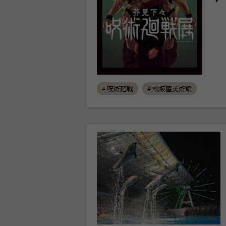
# 呪術廻戦
# 松坂屋美術館