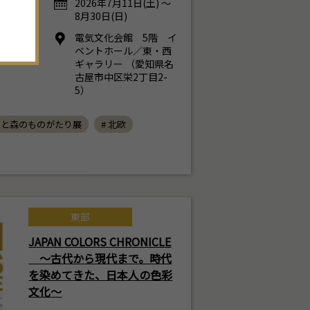
2026年7月11日(土) ～
。
8月30日(日)
電気文化会館 5階 イ
ベントホール／東・西
ギャラリー （愛知県名
古屋市中区栄2丁目2-
5）
ラと森のものがたり展
# 北欧
東部
JAPAN COLORS CHRONICLE
～古代から現代まで。時代
を染めてきた、日本人の色彩
文化～