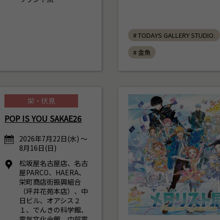
# TODAYS GALLERY STUDIO.
# 金魚
栄・伏見
POP IS YOU SAKAE26
2026年7月22日(水) ～
8月16日(日)
松坂屋名古屋店、名古
屋PARCO、HAERA、
栄町商店街振興組合
（坪井花苑本店）、中
日ビル、オアシス２
１、でんきの科学館、
電気文化会館、中部電