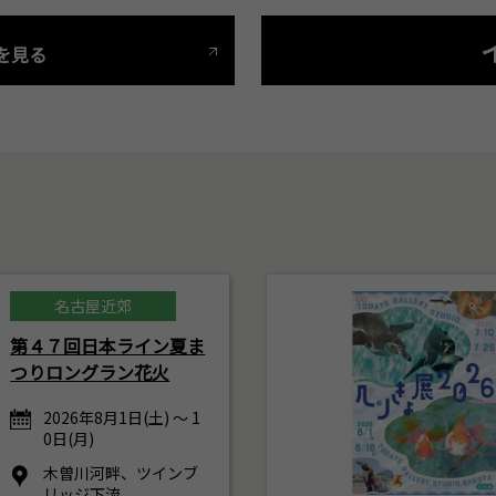
を見る
名古屋近郊
第４７回日本ライン夏ま
つりロングラン花火
2026年8月1日(土) ～ 1
0日(月)
木曽川河畔、ツインブ
リッジ下流