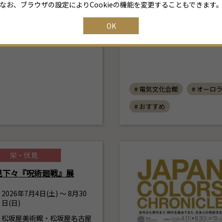
名古屋市市政資料館第2・
なお、ブラウザの設定によりCookieの機能を変更することもできます
3・4一般展示室
OK
# 電気文化会館
# オーロ
# おすすめ
栄・伏見
見下々『呪術廻戦』展
2026年7月4日(土) ～ 8月30
日(日)
松坂屋美術館・松坂屋名古屋