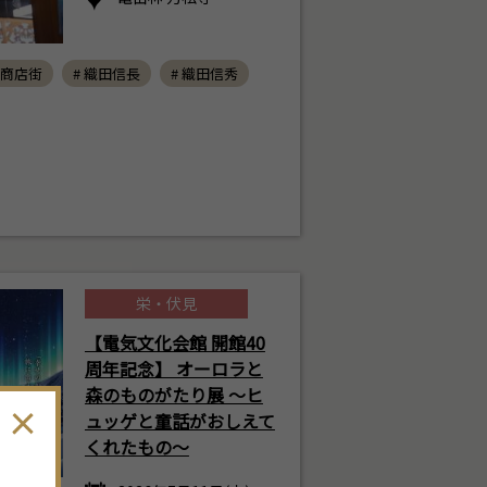
須商店街
# 織田信長
# 織田信秀
栄・伏見
【電気文化会館 開館40
周年記念】 オーロラと
森のものがたり展 ～ヒ
ュッゲと童話がおしえて
くれたもの～