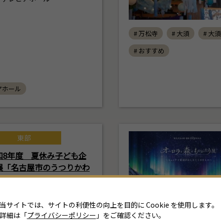
# 万松寺
# 大須
# 大
# おすすめ
アホール
東部
和8年度 夏休み子ども企
展「名古屋市のうつりかわ
」
2026年7月18日(土) ～ 8月30
当サイトでは、サイトの利便性の向上を目的に Cookie を使用します。
日(日)
詳細は「
プライバシーポリシー
」をご確認ください。