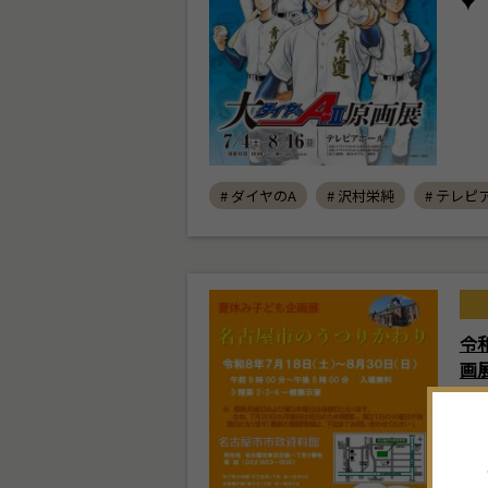
# ダイヤのA
# 沢村栄純
# テレピ
令
画
り