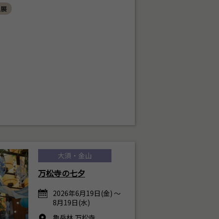
ト展
大須・金山
万松寺の七夕
2026年6月19日(金) ～
8月19日(水)
亀岳林 万松寺