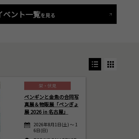
イベント一覧
を見る
栄・伏見
ペンギンと金魚の合同写
真展＆物販展「ペンぎょ
展 2026 in 名古屋」
2026年8月1日(土) ～ 1
6日(日)