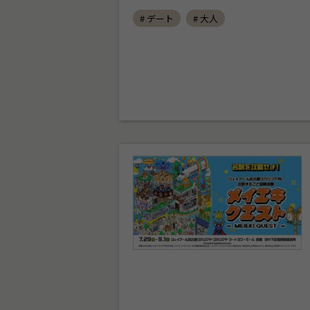
# デート
# 大人