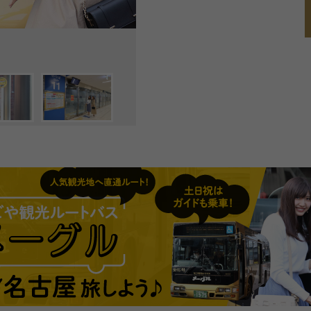
が案内
から。
り）