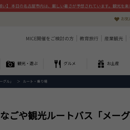
願い】 本日の名古屋市内は、厳しい暑さが予想されています。観光を楽
お気
MICE開催をご検討の方
教育旅行
産業観光
観光・遊ぶ
グルメ
お土産
ーグル」
ルート・乗り場
なごや観光ルートバス「メーグ