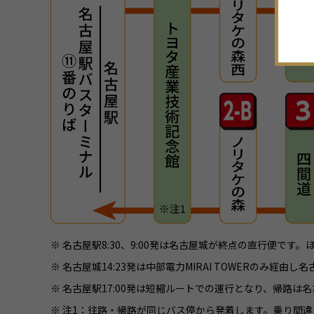
※ 名古屋駅8:30、9:00発は名古屋城が終点の直行便です
※ 名古屋城14:23発は中部電力MIRAI TOWERのみ経
※ 名古屋駅17:00発は短縮ルートでの運行となり、帰路
※ 注1：往路・帰路が同じバス停から発着します。乗り間