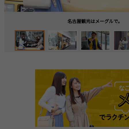
土日祝の午前便はガイドボランティア
名古屋駅から乗るときは11番乗り場
金色のバスが特徴（他のタイプもあ
メーグル専用バス停が目印
名古屋観光はメーグルで。