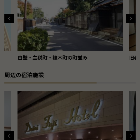
白壁・主税町・橦木町の町並み
旧春
周辺の宿泊施設