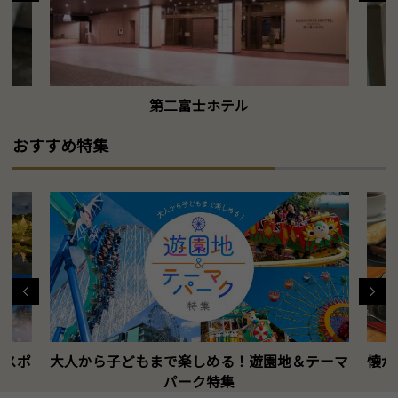
第二富士ホテル
おすすめ特集
トスポ
大人から子どもまで楽しめる！遊園地＆テーマ
懐か
パーク特集