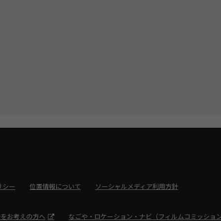
リシー
位置情報について
ソーシャルメディア利用方針
光をお考えの方へ
なごや・ロケーション・ナビ（フィルムコミッショ