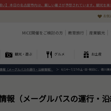
願い】 本日の名古屋市内は、厳しい暑さが予想されています。観光を楽
お気
MICE開催をご検討の方
教育旅行
産業観光
観光・遊ぶ
グルメ
お土産
情報（メーグルバスの運行・沿線情報）
6/14～7/27の土･日･祝日に、徳
情報（メーグルバスの運行・沿