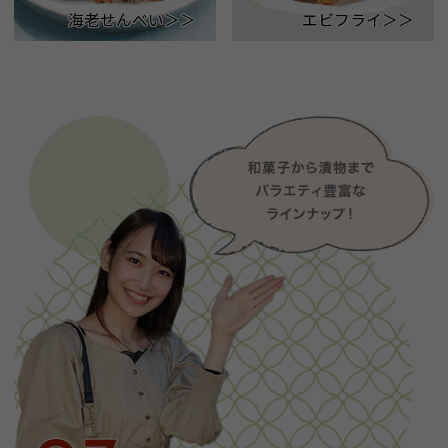
海老せんべい＞＞
エビフライ＞＞