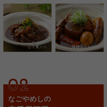
どて煮＞＞
味噌おでん＞＞
なごやめしの