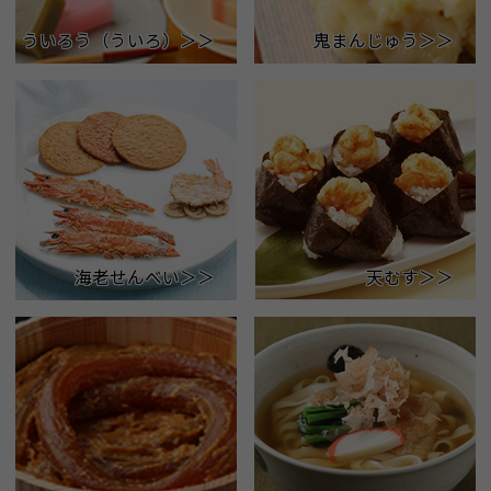
ういろう（ういろ）＞＞
鬼まんじゅう＞＞
海老せんべい＞＞
天むす＞＞